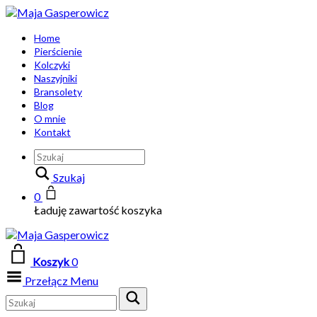
Home
Pierścienie
Kolczyki
Naszyjniki
Bransolety
Blog
O mnie
Kontakt
Szukaj
0
Ładuję zawartość koszyka
Koszyk
0
Przełącz Menu