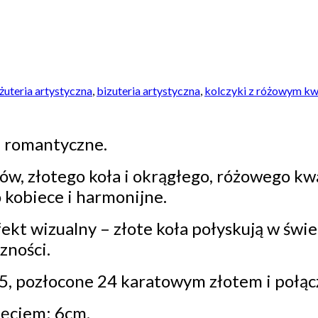
żuteria artystyczna
,
bizuteria artystyczna
,
kolczyki z różowym k
i romantyczne.
w, złotego koła i okrągłego, różowego kw
 kobiece i harmonijne.
ekt wizualny – złote koła połyskują w świe
zności.
925, pozłocone 24 karatowym złotem i poł
ięciem: 6cm.