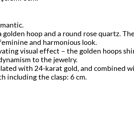
omantic.
a golden hoop and a round rose quartz. The
 feminine and harmonious look.
vating visual effect – the golden hoops shi
 dynamism to the jewelry.
 plated with 24-karat gold, and combined wi
h including the clasp: 6 cm.