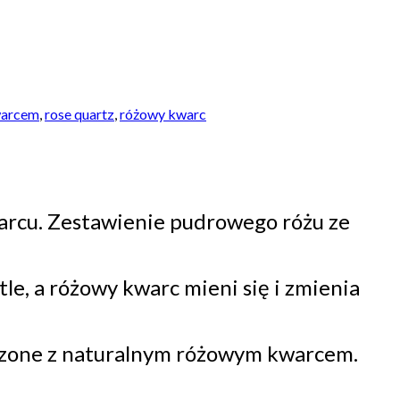
warcem
,
rose quartz
,
różowy kwarc
arcu.
Zestawienie p
udrow
ego
róż
u
ze
tle, a różowy kwarc mieni się i zmienia
ączone z naturalnym różowym kwarcem.