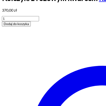
370,00
zł
ilość
Kolczyki
Dodaj do koszyka
z
różowym
kwarcem