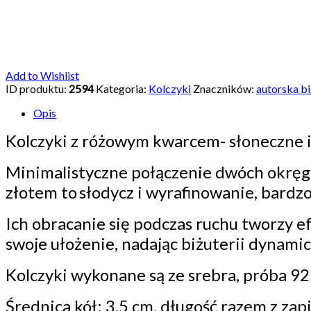
Add to Wishlist
ID produktu:
2594
Kategoria:
Kolczyki
Znaczników:
autorska bi
Opis
Kolczyki
z różowym kwarcem-
słoneczne 
Minimalistyczne połączenie dwóch okręgó
złotem
to
słodycz i wyrafinowanie, bardzo
Ich obracanie się podczas ruchu tworzy ef
swoje ułożenie, nadając biżuterii dynamic
Kolczyki wykonane są ze srebra, próba 
Średnica kół: 3,5 cm, długość razem z zap