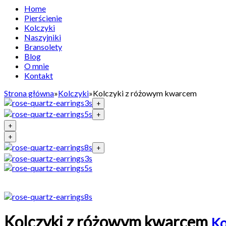
Home
Pierścienie
Kolczyki
Naszyjniki
Bransolety
Blog
O mnie
Kontakt
Strona główna
»
Kolczyki
»
Kolczyki z różowym kwarcem
+
+
+
+
+
Kolczyki z różowym kwarcem
Ko